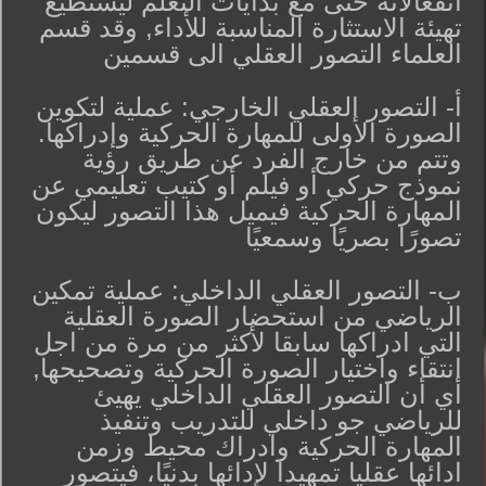
انفعالاته حتى مع بدايات التعلم ليستطيع
تهيئة الاستثارة المناسبة للأداء, وقد قسم
العلماء التصور العقلي الى قسمين
أ- التصور العقلي الخارجي: عملية لتكوين
الصورة الأولى للمهارة الحركية وإدراكها.
وتتم من خارج الفرد عن طريق رؤية
نموذج حركي أو فيلم أو كتيب تعليمي عن
المهارة الحركية فيميل هذا التصور ليكون
تصورًا بصريًا وسمعيًا
ب- التصور العقلي الداخلي: عملية تمكين
الرياضي من استحضار الصورة العقلية
التي ادراكها سابقا لأكثر من مرة من اجل
انتقاء واختيار الصورة الحركية وتصحيحها,
أي أن التصور العقلي الداخلي يهيئ
للرياضي جو داخلي للتدريب وتنفيذ
المهارة الحركية وادراك محيط وزمن
ادائها عقليا تمهيدا لإدائها بدنيًا، فيتصور