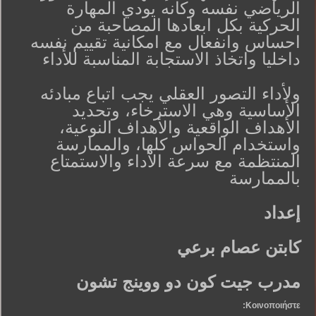
الرياضي نفسه وكانه يودي المهارة
الحركية بكل ابعادها المصاحبة من
احساس وانفعال مع امكانية تقييم نفسه
داخليا واتخاذ الاستجابة المناسبة للأداء
ولأداء التصور العقلي يجب اتباع مبادئه
الأساسية وهي الاسترخاء، وتحديد
الأهداف الواقعية والأهداف النوعية،
واستخدام الحواس كلها، والممارسة
المنتظمة مع سرعة الأداء والاستمتاع
بالممارسة
إعداد
كابتن عصام برعي
مدرب جيت كون دو ووينج تشون
Κοινοποιήστε: