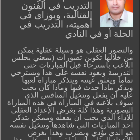
التدريب في الفنون
القتالية، ويوزاي في
أهميته، التدريب في
الحلة أو في النادي
والتصور العقلي هو وسيلة عقلية يمكن
من خلالها تكوين تصورات (بمعني يجلس
اللاعب باسترخاء قبل المباريات حتي
التدريبية ويعود نفسه على هذا ويسترخي
تماما ويغلق عينيه ويتذكر مباراة لعبها
ويذكر ماذا حدث فيها وماذا كان يجب
عليه أن يفعل ويتخيل المنافس الذي
سوف يلاعبه في المباراة في هذه المباراة
التصورية وهذا كلة بغرض الإعداد العقلي
للأداء الذي يجب ان يفعله وممكن يتذكر
احد المباريات التي شاهدها ويتخيل نفسه
هو الذي يؤدي ويضرب وهذا بغرض
الاعداد العقلي للمباراة ويطلق على هذا