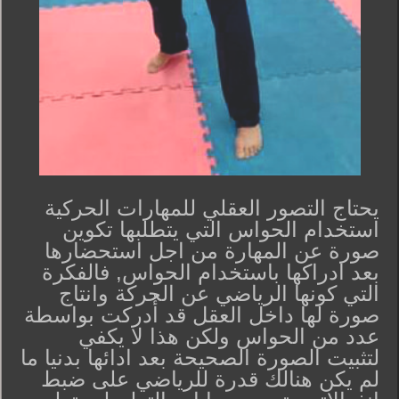
يحتاج التصور العقلي للمهارات الحركية
استخدام الحواس التي يتطلبها تكوين
صورة عن المهارة من اجل استحضارها
بعد ادراكها باستخدام الحواس, فالفكرة
التي كونها الرياضي عن الحركة وانتاج
صورة لها داخل العقل قد أُدركت بواسطة
عدد من الحواس ولكن هذا لا يكفي
لتثبيت الصورة الصحيحة بعد ادائها بدنيا ما
لم يكن هنالك قدرة للرياضي على ضبط