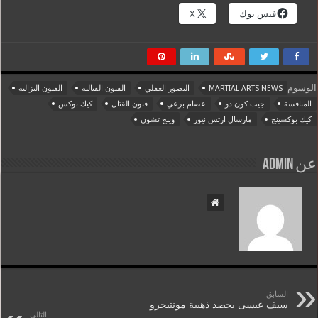
فيس بوك
X
الوسوم
MARTIAL ARTS NEWS
التصور العقلي
الفنون القتالية
الفنون النزالية
المنافسة
جيت كون دو
عصام برعي
فنون القتال
كيك بوكس
كيك بوكسينج
مارشال ارتس نيوز
وينج تشون
عن admin
السابق
سيف عيسى يحصد ذهبية مونتيجرو
التالي