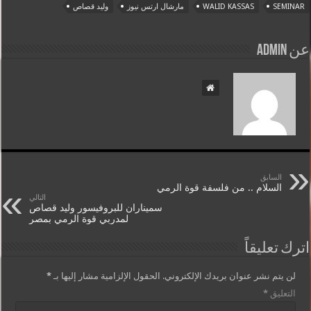
SEMINAR
WALID KASSAS
مارشال ارتس نيوز
وليد قصاص
عن admin
السابق
السلام .. من فلسفة قوة الرمي
التالي
سميناران للبروفيسور وليد قصاص
لمدربي قوة الرمي بمصر
اترك تعليقاً
لن يتم نشر عنوان بريدك الإلكتروني.
الحقول الإلزامية مشار إليها بـ
*
التعليق
*