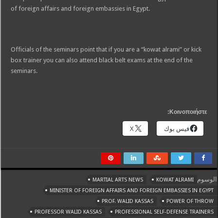
of foreign affairs and foreign embassies in Egypt.
Officials of the seminars point that if you are a “kowat alrami” or kick
box trainer you can also attend black belt exams at the end of the
seminars.
Κοινοποιήστε:
فيس بوك
X
الوسوم
MARTIAL ARTS NEWS
KOWAT ALRAMI
MINISTER OF FOREIGN AFFAIRS AND FOREIGN EMBASSIES IN EGYPT
PROF. WALID KASSAS
POWER OF THROW
PROFESSOR WALID KASSAS
PROFESSIONAL SELF-DEFENSE TRAINERS