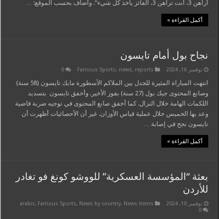
أراهن 3، أنت تراهن 3، الفائز يأخذ كل شيء”. وأضاف بحسب الموقع: …
أكمل القراءة »
نجاح بول أمام تايسون
نوفمبر 16, 2024
reports
,
news
,
Famous Sports
0
انتهت المباراة المثيرة للجدل بين الملاكم الأسطورة مايك تايسون (58 سنة)
وصانع المحتوى جيك بول (27 سنة) بفوز الأخير. وأخفق تايسون بتسديد
اللكمات الهامة خلال النزال. كما أخفق صانع المحتوى في توجيه ضربة قاضية
وعد بها الخميس خلال عملية قياس الأوزان. غير أن الأحصائيات أظهرت أن
تايسون نجح في إصابة …
أكمل القراءة »
بعثة “المؤسسة العسكرية” للووشو كونغ فو تغادر
للأردن
نوفمبر 10, 2024
News items
,
News by country
,
Famous Sports
,
arabic
0