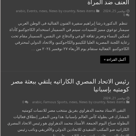
العنف ضد المرأة
نوفمبر 25, 2024
News items
,
News by country
,
news
,
Events
,
arabic
0
تنظم الدكتورة رشا إبراهيم سفيرة الفنون القتالية فى الوطن العربي
سيمنار توعوي مميز للسيدات. سيتم في السمينار استخدام الكاجوكنبو كأداة
لتمكين النساء وتعزيز ثقافة الوعي والدفاع عن النفس. السمينار مقام تحت
رعاية اللجنة المصرية العليا للكينبو والكاجوكنبو، والاتحاد الدولي لمحترفي
الكاجوكنبو. الفعالية ستقام يوم الأربعاء ٢٧ نوفمبر ٢٠٢٤ من …
أكمل القراءة »
رئيس الاتحاد المصري الكاراتيه يلتقي ببعثة مصر
كومتيه بإسبانيا
نوفمبر 21, 2024
0
arabic
,
Famous Sports
,
news
,
News by country
,
News items
التقى الاستاذ محمد الدهراوي بفريق منتخب مصر للانسات كومتيه
المشارك في بطولة كأس العالم بإسبانيا. هذا ومن المقرر إنطلاق فعاليات
البطولة صباح اليوم الجمعة. الأستاذ محمد الدهراوي هو رئيس الاتحاد المصري
الكاراتيه ضو المكتب التنفيذي للاتحادين الدولي والأفريقي ونائب رئيس
الاتحاد العرب وقام سيادته بحث اللاعبين على بذل …