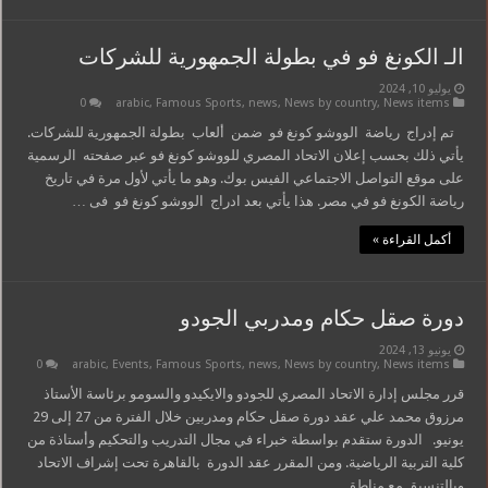
الـ الكونغ فو في بطولة الجمهورية للشركات
يوليو 10, 2024
0
arabic
,
Famous Sports
,
news
,
News by country
,
News items
تم إدراج رياضة الووشو كونغ فو ضمن ألعاب بطولة الجمهورية للشركات.
يأتي ذلك بحسب إعلان الاتحاد المصري للووشو كونغ فو عبر صفحته الرسمية
على موقع التواصل الاجتماعي الفيس بوك. وهو ما يأتي لأول مرة في تاريخ
رياضة الكونغ فو في مصر. هذا يأتي بعد ادراج الووشو كونغ فو فى …
أكمل القراءة »
دورة صقل حكام ومدربي الجودو
يونيو 13, 2024
0
arabic
,
Events
,
Famous Sports
,
news
,
News by country
,
News items
قرر مجلس إدارة الاتحاد المصري للجودو والايكيدو والسومو برئاسة الأستاذ
مرزوق محمد علي عقد دورة صقل حكام ومدربين خلال الفترة من 27 إلى 29
يونيو. الدورة ستقدم بواسطة خبراء في مجال التدريب والتحكيم وأستاذة من
كلية التربية الرياضية. ومن المقرر عقد الدورة بالقاهرة تحت إشراف الاتحاد
وبالتنسيق مع مناطق …