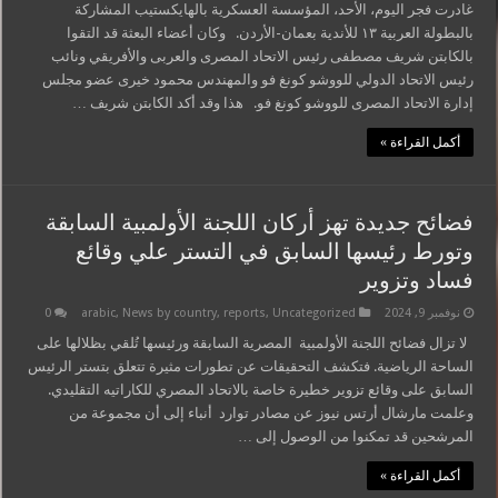
غادرت فجر اليوم، الأحد، المؤسسة العسكرية بالهايكستيب المشاركة
بالبطولة العربية ١٣ للأندية بعمان-الأردن. وكان أعضاء البعثة قد التقوا
بالكابتن شريف مصطفى رئيس الاتحاد المصرى والعربى والأفريقي ونائب
رئيس الاتحاد الدولي للووشو كونغ فو والمهندس محمود خيرى عضو مجلس
إدارة الاتحاد المصرى للووشو كونغ فو. هذا وقد أكد الكابتن شريف …
أكمل القراءة »
فضائح جديدة تهز أركان اللجنة الأولمبية السابقة
وتورط رئيسها السابق في التستر علي وقائع
فساد وتزوير
نوفمبر 9, 2024
Uncategorized
,
reports
,
News by country
,
arabic
0
لا تزال فضائح اللجنة الأولمبية المصرية السابقة ورئيسها تُلقي بظلالها على
الساحة الرياضية. فتكشف التحقيقات عن تطورات مثيرة تتعلق بتستر الرئيس
السابق على وقائع تزوير خطيرة خاصة بالاتحاد المصري للكاراتيه التقليدي.
وعلمت مارشال أرتس نيوز عن مصادر توارد أنباء إلى أن مجموعة من
المرشحين قد تمكنوا من الوصول إلى …
أكمل القراءة »