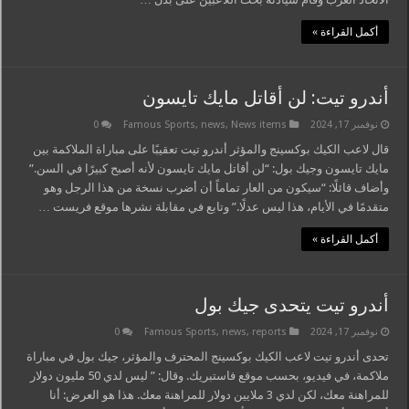
أكمل القراءة »
أندرو تيت: لن أقاتل مايك تايسون
نوفمبر 17, 2024
News items
,
news
,
Famous Sports
0
قال لاعب الكيك بوكسينج والمؤثر أندرو تيت تعقيبًا على مباراة الملاكمة بين
مايك تايسون وجيك بول: “لن أقاتل مايك تايسون لأنه أصبح كبيرًا في السن.”
وأضاف قائلًا: “سيكون من العار تماماً أن أضرب نسخة من هذا الرجل وهو
متقدمًا في الأيام، هذا ليس عدلًا.” وتابع في مقابلة نشرها موقع فريست …
أكمل القراءة »
أندرو تيت يتحدى جيك بول
نوفمبر 17, 2024
reports
,
news
,
Famous Sports
0
تحدى أندرو تيت لاعب الكيك بوكسينج المحترف والمؤثر، جيك بول في مباراة
ملاكمة، في فيديو، بحسب موقع فاستبريك. وقال: ” ليس لدي 50 مليون دولار
للمراهنة معك، لكن لدي 3 ملايين دولار للمراهنة معك. هذا هو العرض: أنا