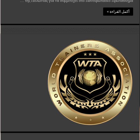
της Πολωνίας για να συμμετέχει στο Πανευρωπαϊκό Πρωτάθλημα …
أكمل القراءة »