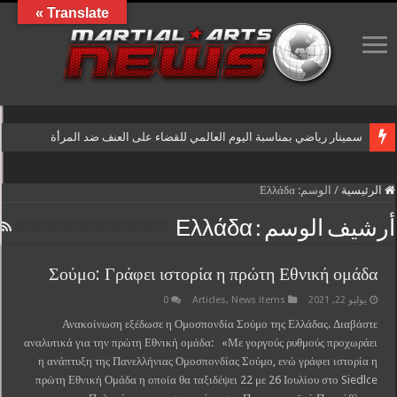
Translate »
سمينار رياضي بمناسبة اليوم العالمي للقضاء على العنف ضد المرأة
الرئيسية
/
الوسم:
Ελλάδα
أرشيف الوسم :
Ελλάδα
Σούμο: Γράφει ιστορία η πρώτη Εθνική ομάδα
يوليو 22, 2021
News items
,
Articles
0
Ανακοίνωση εξέδωσε η Ομοσπονδία Σούμο της Ελλάδας. Διαβάστε
αναλυτικά για την πρώτη Εθνική ομάδα: «Με γοργούς ρυθμούς προχωράει
η ανάπτυξη της Πανελλήνιας Ομοσπονδίας Σούμο, ενώ γράφει ιστορία η
πρώτη Εθνική Ομάδα η οποία θα ταξιδέψει 22 με 26 Ιουλίου στο Siedlce