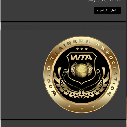
حديث لراديو “سبوتنيك” …
أكمل القراءة »