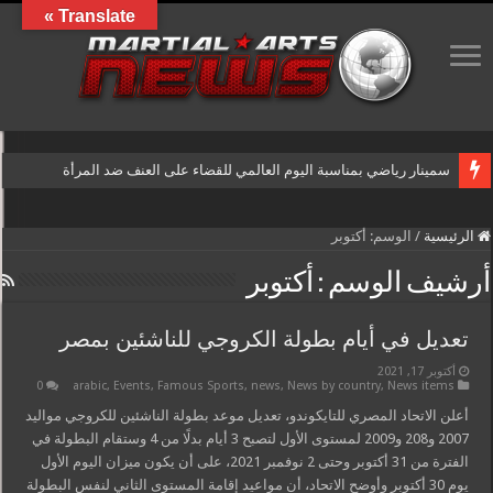
Translate »
سمينار رياضي بمناسبة اليوم العالمي للقضاء على العنف ضد المرأة
الرئيسية
/
الوسم:
أكتوبر
أرشيف الوسم :
أكتوبر
تعديل في أيام بطولة الكروجي للناشئين بمصر
أكتوبر 17, 2021
0
arabic
,
Events
,
Famous Sports
,
news
,
News by country
,
News items
أعلن الاتحاد المصري للتايكوندو، تعديل موعد بطولة الناشئين للكروجي مواليد
2007 و208 و2009 لمستوى الأول لتصبح 3 أيام بدلًا من 4 وستقام البطولة في
الفترة من 31 أكتوبر وحتى 2 نوفمبر 2021، على أن يكون ميزان اليوم الأول
يوم 30 أكتوبر وأوضح الاتحاد، أن مواعيد إقامة المستوى الثاني لنفس البطولة