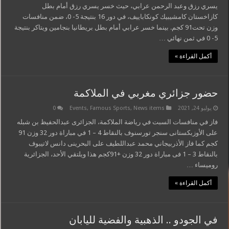
يسري رزق وعبد الرحمن عرابي، حيث خسر يسري رزق أمام بطل
كازاخستان كامشيبيك كونكاباييف، في دور 16 بنتيجة 5- 0، ضمن منافسات
وزن تحت91 كجم. بينما خسر عرابي أمام بطل بريطانيا بنجامين ويتاكر بنتيجة
5- 0 في ثمن نهائي …
أكمل القراءة »
حضور جزائري مغربي في الملاكمة
يوليو 24, 2021
News items
,
Famous Sports
,
Events
0
فاز في منافسات السبت في رياضة الملاكمة، الجزائرى عبدالحفيظ بن شبله
على الأوزبكستانى سنجر تورسنوف بالنقاط 4 – 1 في مباراة دور 32 وزن 91
كجم كما فاز الأذربيجاني محمد عبداللطيف على البحرينى دانس لاتيبوف
بالنقاط 3 – 1 فى مباراة دور 32 وزن +91كجم هذا ويلتقي الأحد، الجزائرية
روميساء …
أكمل القراءة »
في الجودو .. الذهبية والفضية لليابان