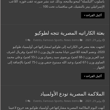
بأسلوب “البكسلة” لمحو ملامحه، وذلك عند نشر صورته عقب فوزه اللاعب
الإسرائيلي بيتر بالتشيك، في منافسات تحت 100 …
أكمل القراءة »
بعثة الكاراتيه المصرية تتجه لطوكيو
يوليو 29, 2021
News items
,
Famous Sports
,
Events
0
اتجهت بعثة مصر في الكاراتيه إلى طوكيو لمشاركتها في أوليمبياد طوكيو
2020، وتضم البعثة اللاعبين جيانا محمد فاروق وزن (-61 كجم)، وفريال اشرف
عبد العزيز وزن (-68 كجم)، ورضوي سيد رضوان وزن (-55 كجم)، وعلي محمد
الصاوي وزن (-67 كجم)، وعبد الله ممدوح حنفي وزن (-75 كجم) بالإضافة إلى
الجهاز …
أكمل القراءة »
الملاكمة المصرية تودع الأولمبياد
يوليو 29, 2021
News items
,
Famous Sports
,
Events
0
أنهت اليوم الملاكمة المصرية مشاركتها في أولمبياد طوكيو بعد خروج لاعبينا