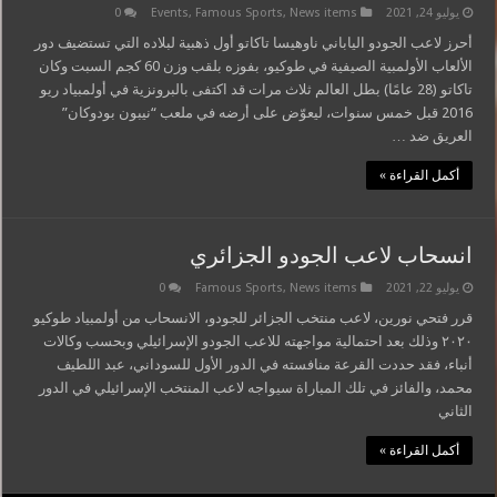
يوليو 24, 2021
News items
,
Famous Sports
,
Events
0
أحرز لاعب الجودو الياباني ناوهيسا تاكاتو أول ذهبية لبلاده التي تستضيف دور
الألعاب الأولمبية الصيفية في طوكيو، بفوزه بلقب وزن 60 كجم السبت وكان
تاكاتو (28 عامًا) بطل العالم ثلاث مرات قد اكتفى بالبرونزية في أولمبياد ريو
2016 قبل خمس سنوات، ليعوّض على أرضه في ملعب “نيبون بودوكان”
العريق ضد …
أكمل القراءة »
انسحاب لاعب الجودو الجزائري
يوليو 22, 2021
News items
,
Famous Sports
0
قرر فتحي نورين، لاعب منتخب الجزائر للجودو، الانسحاب من أولمبياد طوكيو
٢٠٢٠ وذلك بعد احتمالية مواجهته للاعب الجودو الإسرائيلي وبحسب وكالات
أنباء، فقد حددت القرعة منافسته في الدور الأول للسوداني، عبد اللطيف
محمد، والفائز في تلك المباراة سيواجه لاعب المنتخب الإسرائيلي في الدور
الثاني
أكمل القراءة »