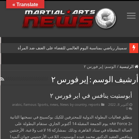
Translate »
سمينار رياضي بمناسبة اليوم العالمي للقضاء على العنف ضد المرأة
الرئيسية
/
الوسم:
إير فورس ٢
أرشيف الوسم :
إير فورس ٢
أبوستيت ينافس في اير فورس ٢
أكتوبر 8, 2022
reports
,
News by country
,
news
,
Famous Sports
,
arabic
0
تنطلق فعاليات البطولة الدولية للمحترفين للكيك بوكسينج في نسختها الثانية
«Air Force 2» يوم الجمعة المقبلة 14 أكتوبر الجاري. ستقام البطولة على
الصالة المغطاة في ستاد القاهرة، وذلك بمشاركة 16 لاعب ولاعبة. الأرجنتين
وينافس العقيد الدكتور محمد عبده أبوستيت، اللاعب الأرجنتيني جوان ألميدا