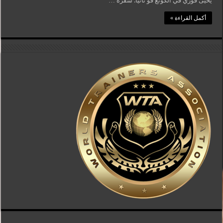
يحيى فوزي في الكونغ فو ثانيا: سفره …
أكمل القراءة »