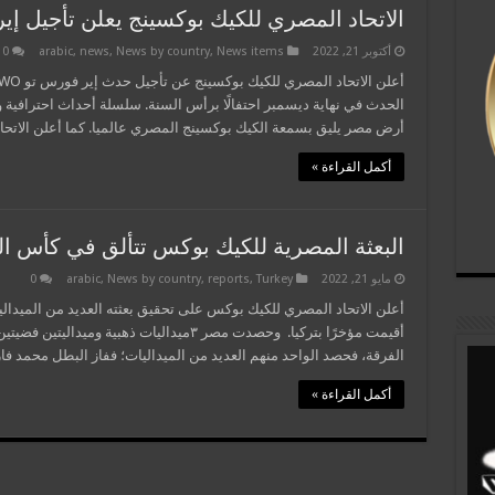
الاتحاد المصري للكيك بوكسينج يعلن تأجيل إي
أكتوبر 21, 2022
News items
,
News by country
,
news
,
arabic
0
الحدث في نهاية ديسمبر احتفالًا برأس السنة. سلسلة أحداث احترافية 
أرض مصر يليق بسمعة الكيك بوكسينج المصري عالميا. كما أعلن الاتح
أكمل القراءة »
البعثة المصرية للكيك بوكس تتألق في كأس الع
مايو 21, 2022
Turkey
,
reports
,
News by country
,
arabic
0
أعلن الاتحاد المصري للكيك بوكس على تحقيق بعثته العديد من الميدال
الفرقة، فحصد الواحد منهم العديد من الميداليات؛ ففاز البطل محمد فا
أكمل القراءة »