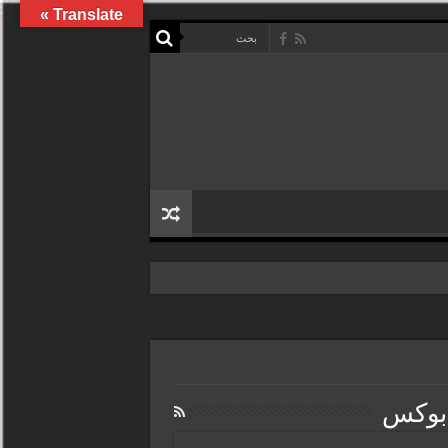
Translate »
 بوكس