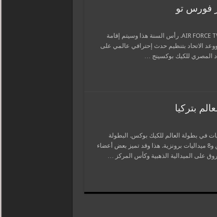
ر فورس تو
أعلن الاتحاد المصري للكيك بوكسينج عن تأجيل حدث إير فورس تو AIR FORCE TWO. رأس السنة هذا وسيتم إقامة
ووعد الاتحاد بتنظيم حدث إحترافي عالمي على
اد المصري للكيك بوكسينج …
الم بتركيا
يات في بطولة العالم للكيك بوكس. البطولة
أقيمت مؤخرًا بتركيا. وحصدت مصر ٣ميداليات ذهبية وميداليتين فضيتين و8 ميداليات برونزية. هذا وقد تميز بعض أعضاء
روق على الميدالية الذهبية وكأس المركز …