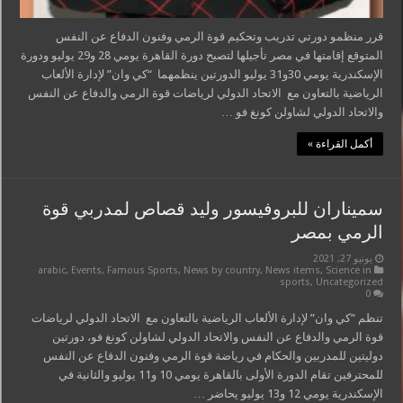
قرر منظمو دورتي تدريب وتحكيم قوة الرمي وفنون الدفاع عن النفس
المتوقع إقامتها في مصر تأجيلها لتصبح دورة القاهرة يومي 28 و29 يوليو ودورة
الإسكندرية يومي 30و31 يوليو الدورتين ينظمهما “كي وان” لإدارة الألعاب
الرياضية بالتعاون مع الاتحاد الدولي لرياضات قوة الرمي والدفاع عن النفس
والاتحاد الدولي لشاولن كونغ فو …
أكمل القراءة »
سميناران للبروفيسور وليد قصاص لمدربي قوة
الرمي بمصر
يونيو 27, 2021
arabic
,
Events
,
Famous Sports
,
News by country
,
News items
,
Science in
sports
,
Uncategorized
0
تنظم “كي وان” لإدارة الألعاب الرياضية بالتعاون مع الاتحاد الدولي لرياضات
قوة الرمي والدفاع عن النفس والاتحاد الدولي لشاولن كونغ فو، دورتين
دوليتين للمدربين والحكام في رياضة قوة الرمي وفنون الدفاع عن النفس
للمحترفين تقام الدورة الأولى بالقاهرة يومي 10 و11 يوليو والثانية في
الإسكندرية يومي 12 و13 يوليو يحاضر …