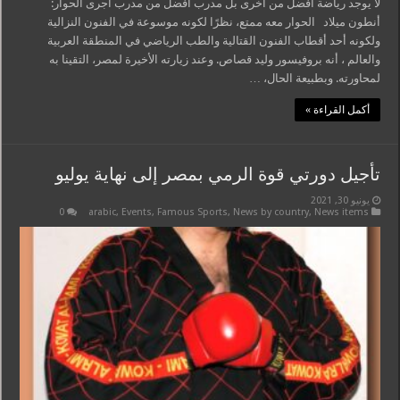
لا يوجد رياضة أفضل من أخرى بل مدرب أفضل من مدرب أجرى الحوار:
أنطون ميلاد الحوار معه ممتع، نظرًا لكونه موسوعة في الفنون النزالية
ولكونه أحد أقطاب الفنون القتالية والطب الرياضي في المنطقة العربية
والعالم ، أنه بروفيسور وليد قصاص. وعند زيارته الأخيرة لمصر، التقينا به
لمحاورته. وبطبيعة الحال، …
أكمل القراءة »
تأجيل دورتي قوة الرمي بمصر إلى نهاية يوليو
يونيو 30, 2021
0
arabic
,
Events
,
Famous Sports
,
News by country
,
News items