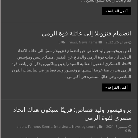
تقام تحت رعاية سمو الشيخ …
أكمل القراءة »
انضمام فنزويلا إلى عائلة قوة الرمي
فبراير 26, 2022
News items
,
news
0
أعلن بروفيسور وليد قصاص عن انضمام فنزويلا رسميًا الى عائلة الاتحاد
الدولي لرياضات قوة الرمي والدفاع عن النفس، ممثلا برئيس ومؤسس
الاتحاد العسكري للفنون القتالية السيد رايدين بيتاكويرو يذكر أن رياضة قوة
الرمي هي رياضة عربية أسسها بروفيسور وليد قصاص في ثمانينيات القرن
الماضي، وهي حاليًا منتشرة في أكثر من …
أكمل القراءة »
بروفيسور وليد قصاص: قريبًا سيكون هناك اتحاد
مصري لقوة الرمي
سبتمبر 5, 2021
News by country
,
Interviews
,
Famous Sports
,
arabic
0