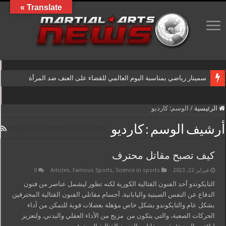
Translate »
سمينار رياضي بمناسبة اليوم العالمي للقضاء على العنف ضد المرأة
الرئيسية
/
الوسم:
كارديو
أرشيف الوسم :
كارديو
كيف تصبح مقاتل محترف
فبراير 22, 2023
Science in sports
,
Famous Sports
,
Articles
0
التايكوندو أحد الفنون القتالية الكورية لكنه تطور ليشمل عناصر من فنون
الدفاع عن النفس الصينية واليابانية. أجسام مقاتلي الفنون القتالية المحترفين
بشكل عام والتايكوندو بشكل خاص مؤهلة بعضلات قوية للتمكن من آداء
الحركات الصعبة، والتي يتكون من مزيج من الأداء العقلي والبدني. ولتعزيز