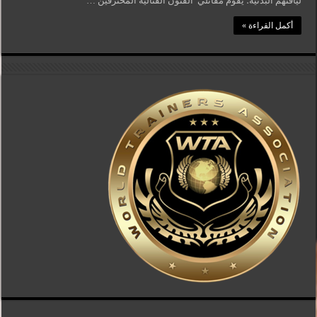
لياقتهم البدنية؛ يقوم مقاتلي الفنون القتالية المحترفين …
أكمل القراءة »