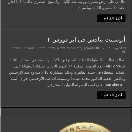
عالمي على أرض مصر يليق بسمعة الكيك بوكسينج المصري عالميا. كما أعلن
الاتحاد المصري للكيك بوكسينج …
أكمل القراءة »
أبوستيت ينافس في اير فورس ٢
أكتوبر 8, 2022
reports
,
News by country
,
news
,
Famous Sports
,
arabic
0
تنطلق فعاليات البطولة الدولية للمحترفين للكيك بوكسينج في نسختها الثانية
«Air Force 2» يوم الجمعة المقبلة 14 أكتوبر الجاري. ستقام البطولة على
الصالة المغطاة في ستاد القاهرة، وذلك بمشاركة 16 لاعب ولاعبة. الأرجنتين
وينافس العقيد الدكتور محمد عبده أبوستيت، اللاعب الأرجنتيني جوان ألميدا
joan almeida على لقب البطولة الدولية للمحترفين. …
أكمل القراءة »