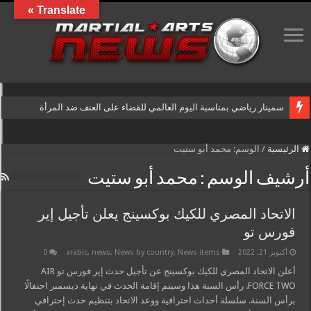
Translate »
سمينار رياضي بمناسبة اليوم العالمي للقضاء على العنف ضد المرأة
الرئيسية
/
الوسم:
محمد أبو ستيت
أرشيف الوسم :
محمد أبو ستيت
الاتحاد المصري للكيك بوكسينج يعلن تأجيل إير
فورس تو
أكتوبر 21, 2022
News items
,
News by country
,
news
,
arabic
0
أعلن الاتحاد المصري للكيك بوكسينج عن تأجيل حدث إير فورس تو AIR
FORCE TWO. رأس السنة هذا وسيتم إقامة الحدث في نهاية ديسمبر احتفالًا
برأس السنة. سلسلة أحداث احترافية ووعد الاتحاد بتنظيم حدث إحترافي