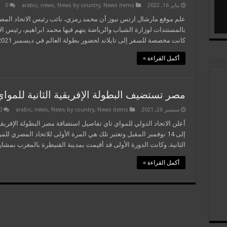
يناير 16, 2022
News items
,
News by country
,
news
,
arabic
0
علم موقع مارشال ارتس نيوز أن محمد رمزي، نائب رئيس الاتحاد المص
بالمستندات لوزارة الشباب والرياضة يتهم فيها محمد ابراهيم، رئيس الا
كانت مخصصة للسفر إلى تايلاند لحضور بطولة العالم في ديسمبر 2021 وبالفعل تم تشكيل لجنة من …
أكمل القراءة »
مصر تستضيف البطولة الإفريقية الثانية للمواي
سبتمبر 26, 2021
News items
,
News by country
,
news
,
arabic
0
إلى 14 نوفمبر المقبل وتعتبر تلك هي المرة الأولى للاتحاد المصري لل
الثانية. وكانت الدورة الأولى قد أقيمت بمدينة القنيطرة بالمغرب بمشاركة 15 دولة إفريقية وذ
أكمل القراءة »