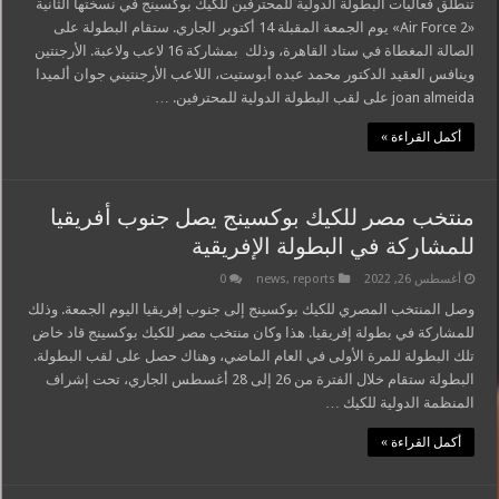
تنطلق فعاليات البطولة الدولية للمحترفين للكيك بوكسينج في نسختها الثانية
«Air Force 2» يوم الجمعة المقبلة 14 أكتوبر الجاري. ستقام البطولة على
الصالة المغطاة في ستاد القاهرة، وذلك بمشاركة 16 لاعب ولاعبة. الأرجنتين
وينافس العقيد الدكتور محمد عبده أبوستيت، اللاعب الأرجنتيني جوان ألميدا
joan almeida على لقب البطولة الدولية للمحترفين. …
أكمل القراءة »
منتخب مصر للكيك بوكسينج يصل جنوب أفريقيا
للمشاركة في البطولة الإفريقية
أغسطس 26, 2022
reports
,
news
0
وصل المنتخب المصري للكيك بوكسينج إلى جنوب إفريقيا اليوم الجمعة. وذلك
للمشاركة في بطولة إفريقيا. هذا وكان منتخب مصر للكيك بوكسينج قاد خاض
تلك البطولة للمرة الأولى في العام الماضي، وهناك حصل على لقب البطولة.
البطولة ستقام خلال الفترة من 26 إلى 28 أغسطس الجاري، تحت إشراف
المنظمة الدولية للكيك …
أكمل القراءة »