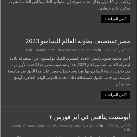
ولاعبة من 10 دول. وقال محمد صبيح، إن بطولتي العالم وكأس العالم للشوت
بوكس تقام بتنظيم …
أكمل القراءة »
مصر تستضيف بطولة العالم للسامبو 2023
أكتوبر 27, 2022
reports
,
News by country
,
news
,
arabic
0
أعلن محمد صبيح، رئيس الاتحاد المصري للكيك بوكسينج، عن استضافة بلاده
لبطولة العالم للسامبو لعام 2023. هذا وتستضيف مصر هذا الحدث لأول مرة
منذ دخول رياضة السامبو بها. هذا وقد حصلت مصر على هذا الحق بعد منافسة
شرسة من جانب الدول لاستضافة ذلك الحدث الدولي الهام. القاهرة أوضح
صبيح، أن …
أكمل القراءة »
أبوستيت ينافس في اير فورس ٢
أكتوبر 8, 2022
reports
,
News by country
,
news
,
Famous Sports
,
arabic
0