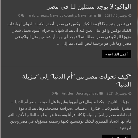
الواكو: لا يوجد ممثلين لنا في مصر
نوفمبر 13, 2021
News items
,
News by country
,
news
,
arabic
0
في تطور مثير جدًا لأزمة الكيك بوكس في مصر، أصدر الاتحاد الدولي لرياضات
الكيك بوكس واكو، بيان يعلن فيه أن هناك شهادات حزام أسود تحمل شعار
مزورًا للواكو في مصر، معلنًا أنه لا توجد أي جهة أو شخص يمثل الواكو في
مصر، وما يلي هو ترجمة لنص البيان نما إلى …
أكمل القراءة »
“كيف تحولت مصر من “أم الدنيا” إلى “مزبلة
الدنيا”
نوفمبر 6, 2021
Uncategorized
,
Articles
0
مزبلة التاريخ .. هكذا مايقال في أوروبا وغيرها هل أصبحت مصر أم الدنيا –
مقبرة للبطولات .. قذارة …فساد…بحراسة مسلحة.. وهل هناك دعوة
لمقاطعة مصر رياضيًا وسياسيًا كلنا قرأنا وسمعنا عن بطولة العالم للأندية التي
قام بها الاتحاد المصري للكيك بوكسينج كجهة رسميه مسؤوله في مصر ونحن
لن نعيد …