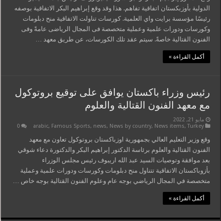
الدولية بأوزبكستان اتفاقية تفاهم. هذا وقد وقع إبراهيم البكر الاتفاقية بوصفه
رئيسًا مؤسسة برايت واي العلمية. كورسات تناولت الاتفاقية منح دبلومات
وكورسات ودورات علمية وعملية متخصصة فى المجال الرياضى عامةً وفى
الفنون القتالية خاصةً. سيتم عقد تلك الكورسات، عن طريق معهد …
أكمل القراءة »
رئيس وزراء باكستان يوافق على توقيع بروتوكول
مع معهد الفنون القتالية والعلوم
مايو 21, 2022
0
arabic
,
Famous Sports
,
news
,
News by country
,
News items
,
Turkey
وقع وزير التعليم العالي بجمهورية اوزباكستان بروتوكول تعاون مع معهد
الفنون القتالية والعلوم برئاسة الدكتور إبراهيم البكر والدكتورة دعاء شوقي
بعد موافقة وتوصيات السيد عبد الله اريبوف رئيس مجلس الوزراء
بأزوباكستان الاتفاقية تتناول منح دبلومات وكورسات ودورات علمية وعملية
متخصصة في المجال الرياضي بوجه عام وعلوم الفنون القتالية بوجه خاص …
أكمل القراءة »