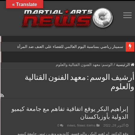
Translate »
سمينار رياضي بمناسبة اليوم العالمي للقضاء على العنف ضد المرأة
الرئيسية
/
الوسم:
معهد الفنون القتالية والعلوم
أرشيف الوسم :
معهد الفنون القتالية
والعلوم
إبراهيم البكر يوقع اتفاقية تفاهم مع جامعة كيميو
الدولية بأوزباكستان
أكتوبر 28, 2022
News items
,
news
0
وقع الدكتور إبراهيم البكر، والبرفسور كايديوبرونف، رئيس جامعة كيميو