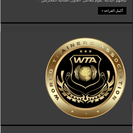
لياقتهم البدنية؛ يقوم مقاتلي الفنون القتالية المحترفين …
أكمل القراءة »