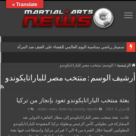
Translate »
سمينار رياضي بمناسبة اليوم العالمي للقضاء على العنف ضد المرأة
الرئيسية
/
الوسم:
منتخب مصر للباراتايكوندو
أرشيف الوسم :
منتخب مصر للباراتايكوندو
بعثة منتخب الباراتايكوندو تعود بإنجاز من تركيا
فبراير 9, 2023
reports
,
News by country
,
news
,
arabic
0
عادت بعثة منتخب مصر للباراتايكوندو إلى مطار القاهرة الدولي بعد
المشاركة في بطولتي كأس الرئيس وبطولة تركيا المفتوحة للباراتايكوندو.
البطولتين أقيمتا خلال الفترة من 4 الي 7 فبراير بتركيا. واستطاعت فيها بعثة