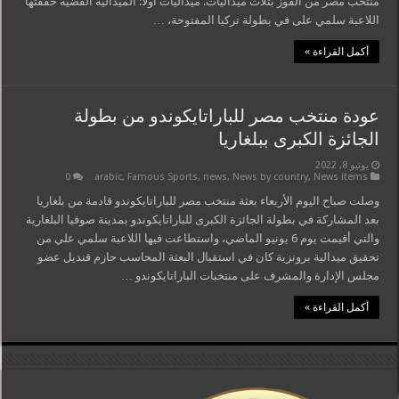
منتخب مصر من الفوز بثلاث ميداليات. ميداليات أولا: الميدالية الفضية حققتها
اللاعبة سلمي على في بطولة تركيا المفتوحة، …
أكمل القراءة »
عودة منتخب مصر للباراتايكوندو من بطولة
الجائزة الكبرى ببلغاريا
يونيو 8, 2022
0
arabic
,
Famous Sports
,
news
,
News by country
,
News items
وصلت صباح اليوم الأربعاء بعثة منتخب مصر للباراتايكوندو قادمة من بلغاريا
بعد المشاركة في بطولة الجائزة الكبرى للباراتايكوندو بمدينة صوفيا البلغارية
والتي أقيمت يوم 6 يونيو الماضي، واستطاعت فيها اللاعبة سلمي علي من
تحقيق ميدالية برونزية كان في استقبال البعثة المحاسب حازم قنديل عضو
مجلس الإدارة والمشرف على منتخبات الباراتايكوندو …
أكمل القراءة »