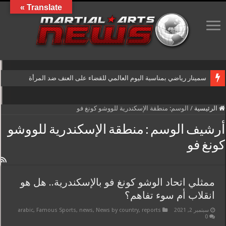
Translate »
سمينار رياضي بمناسبة اليوم العالمي للقضاء على العنف ضد المرأة
الرئيسية
/
الوسم:
منطقة الإسكندرية للووشو كونغ فو
أرشيف الوسم :
منطقة الإسكندرية للووشو
كونغ فو
ممثلي اتحاد الوشو كونغ فو بالإسكندرية.. هل هو
انقلاب أم سوء تفاهم؟
سبتمبر 2, 2021
reports
,
News by country
,
news
,
Famous Sports
,
arabic
0