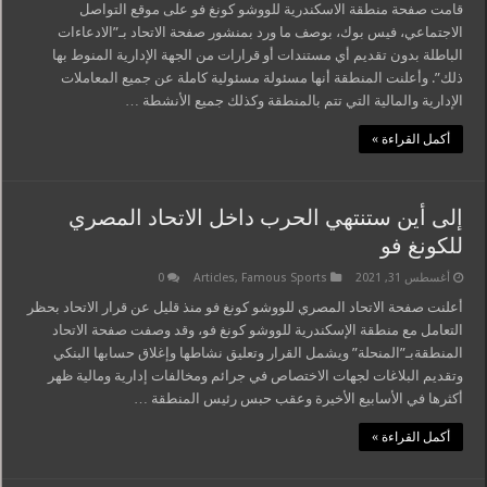
قامت صفحة منطقة الاسكندرية للووشو كونغ فو على موقع التواصل
الاجتماعي، فيس بوك، بوصف ما ورد بمنشور صفحة الاتحاد بـ”الادعاءات
الباطلة بدون تقديم أي مستندات أو قرارات من الجهة الإدارية المنوط بها
ذلك”. وأعلنت المنطقة أنها مسئولة مسئولية كاملة عن جميع المعاملات
الإدارية والمالية التي تتم بالمنطقة وكذلك جميع الأنشطة …
أكمل القراءة »
إلى أين ستنتهي الحرب داخل الاتحاد المصري
للكونغ فو
أغسطس 31, 2021
Famous Sports
,
Articles
0
أعلنت صفحة الاتحاد المصري للووشو كونغ فو منذ قليل عن قرار الاتحاد بحظر
التعامل مع منطقة الإسكندرية للووشو كونغ فو، وقد وصفت صفحة الاتحاد
المنطقةبـ”المنحلة” ويشمل القرار وتعليق نشاطها وإغلاق حسابها البنكي
وتقديم البلاغات لجهات الاختصاص في جرائم ومخالفات إدارية ومالية ظهر
أكثرها في الأسابيع الأخيرة وعقب حبس رئيس المنطقة …
أكمل القراءة »