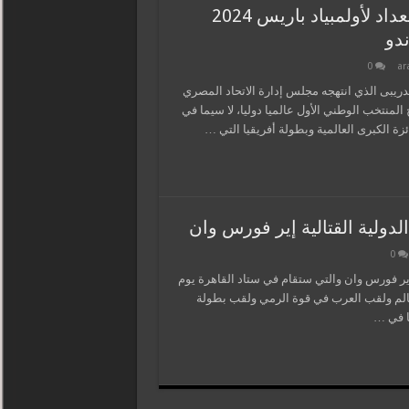
اللجنة العلمية العليا المشرفة على ملف الاستعداد لأولمبياد باريس 2024
دو
0
ar
تدريبى الذي انتهجه مجلس إدارة الاتحاد المصري
 بما انعكس إيجابا على نتائج المنتخب الوطني الأول عالميا دوليا، لا سيما في
ولية القتالية إير فورس وان
0
ير فورس وان والتي ستقام في ستاد القاهرة يوم
طولة العالم ولقب العرب في قوة الرمي ولقب بطولة
ا في …