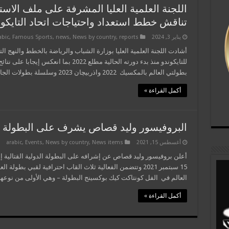
تناقش خطط استعداد واحتياجات اتحاد التايكون
يناير 3, 2024
reports
,
News by country
,
news
,
Famous Sports
,
abic
أشادت اللجنة العلمية العليا بوزارة الشباب والرياضة بالخطط والنهج ال
للتايكوندو منذ بدء دورته الحالية مطلع 2022
بطولتي العالم بالمكسيك 2022 واذربيچان 2023 وسلسلة بطولات الجائزة الكبرى العالمية وبطولة أفريقيا التي …
أكمل القراءة »
البروفيسور وليد قصاص يشرف على البطولة الد
أغسطس 15, 2021
News items
,
News by country
,
Events
,
arabic
أعلن بروفيسور وليد قصاص عن إشرافه على البطولة الدولية القتالية إ
15 سبتمبر 2021 وتتضمن الفعالية ثلاث القاب احترافية لقبي ب
العالم في الفل كونتاكت كيك بوكسينج البطولة – وهي الأولى من نوعه
أكمل القراءة »