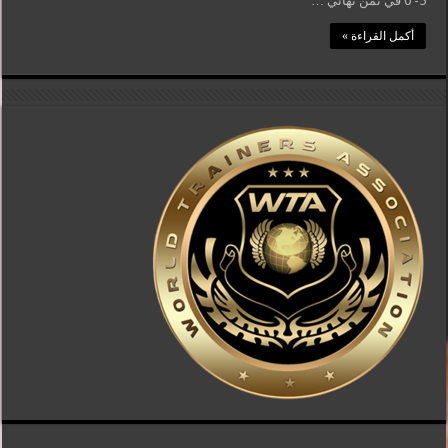
5- 0 في ثمن نهائي …
أكمل القراءة »