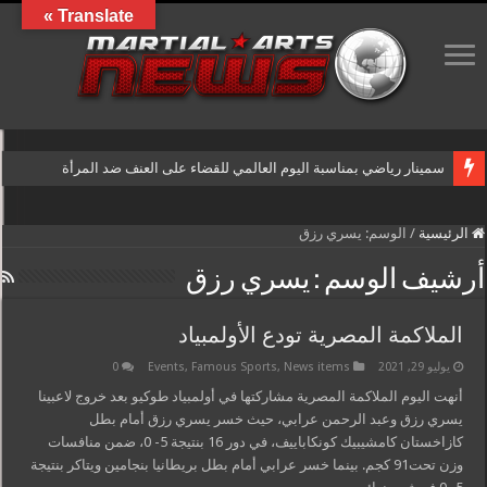
Translate »
سمينار رياضي بمناسبة اليوم العالمي للقضاء على العنف ضد المرأة
الرئيسية
/
الوسم:
يسري رزق
أرشيف الوسم :
يسري رزق
الملاكمة المصرية تودع الأولمبياد
يوليو 29, 2021
News items
,
Famous Sports
,
Events
0
أنهت اليوم الملاكمة المصرية مشاركتها في أولمبياد طوكيو بعد خروج لاعبينا
يسري رزق وعبد الرحمن عرابي، حيث خسر يسري رزق أمام بطل
كازاخستان كامشيبيك كونكاباييف، في دور 16 بنتيجة 5- 0، ضمن منافسات
وزن تحت91 كجم. بينما خسر عرابي أمام بطل بريطانيا بنجامين ويتاكر بنتيجة