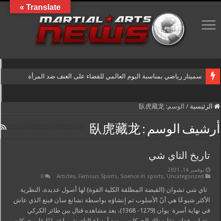
Translate »
سمينار رياضي بمناسبة اليوم العالمي للقضاء على العنف ضد المرأة
الرئيسية
/
الوسم:
臥虎藏龙
أرشيف الوسم :
臥虎藏龙
تاريخ التاي شي
نوفمبر 14, 2021
0
Articles
,
Famous Sports
,
Science in sports
,
Uncategorized
تاي شي تشوان (القبضة المطلقة الكلية القوة) لها أصول عديدة، النظرية
الأكثر شيوعًا هي أنّ الأسلوب تم إنشاؤه بواسطة تشانغ سان فينغ الذي عاش
في نهاية أسرة يوان (1279- 1368)، بعد مشاهده قتال بين طائر الكركي
وثعبان، فقام بتقليد تلك الحركات ووضع أوضاع التاي شي اعتمادًا على حركات