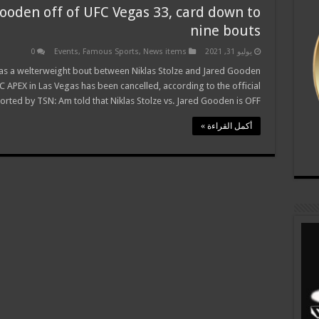
Gooden off of UFC Vegas 33, card down to
nine bouts
يوليو 31, 2021
News items
,
Famous Sports
,
Events
0
 as a welterweight bout between Niklas Stolze and Jared Gooden
 APEX in Las Vegas has been cancelled, according to the official
orted by TSN: Am told that Niklas Stolze vs. Jared Gooden is OFF …
أكمل القراءة »