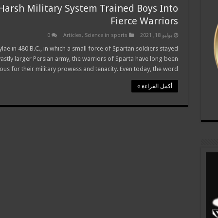
Harsh Military System Trained Boys Into
Fierce Warriors
يوليو 18, 2021
Science in sports
,
Articles
0
lae in 480 B.C., in which a small force of Spartan soldiers stayed
vastly larger Persian army, the warriors of Sparta have long been
us for their military prowess and tenacity. Even today, the word …
أكمل القراءة »