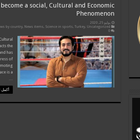
s become a social, Cultural and Economic
Phenomenon
يوليو 25, 2020
ws by country
,
News items
,
Science in sports
,
Turkey
,
Uncategorized
0
Cultural
cts the
 and has
ress of
omoting
ce is a
…
أكمل ا