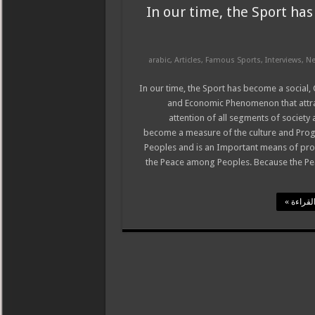
In our time, the Sport ha
arabic
,
Articles
,
Famous Sports
,
Interviews
,
Ne
In our time, the Sport has become a social, 
and Economic Phenomenon that attra
attention of all segments of society
become a measure of the culture and Prog
Peoples and is an Important means of pr
the Peace among Peoples. Because the Pea
لقراءة »