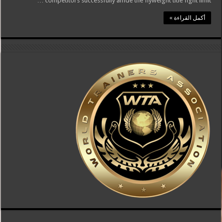
competitors successfully amde the flyweight title fight limit …
أكمل القراءة »