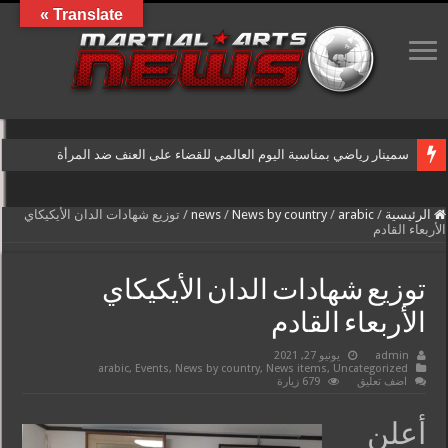
Translate »
سمينار رياضي بمناسبة اليوم العالمي للقضاء على العنف ضد المرأة
الرئيسية
/
arabic
/
News by country
/
news
/
توزيع شهادات الدان الأيكيكاي
الأربعاء القادم
توزيع شهادات الدان الأيكيكاي
الأربعاء القادم
admin
يونيو 27, 2021
arabic
,
Events
,
News by country
,
News items
,
Uncategorized
اضف تعليق
679 زيارة
أعلن