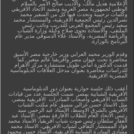
الإعلامية هديل مالك، والأديب صالح الأمير بالسلام
الوطني لجمهورية مصر العربية ونشيد الاتحاد الأفريقي
وكلمات ترحيبية وتحدث فيها كل من السفير محمد
نصرالدين رئيس الجمعية الافريقية، والمستشار محمد
سعيد رئيس المجمع العربي للتدريب ونائب رئيس
الملتقى، والاستاذة نجوى صلاح وكيلة وزارة الشباب
والرياضة المصرية، والأستاذ علاء الدسوقي مدير عام
البرنامج بالوزارة.
وقدم الوزير محمد العرابي وزير خارجية مصر الأسبق
محاضرة تحت عنوان مصر وافريقيا عالم متغير. كما
قدمت الدكتورة أماني طويل مستشارة مركز الأهرام
للدراسات محاضرة بعنوان مدخل العلاقات الدبلوماسية
المصرية الافريقية.
أعقب ذلك جلسة حوارية بعنوان دور الدبلوماسية
الأفريقية الشبابية بمصر. ضمت الجلسة عدد من قيادات
الشباب الأفريقي وأصحاب المبادرات الأفريقية بمصر،
مثل الاستاذ حسن غزالي منسق عام مكتب الشباب
الأفريقي بالشرق الاوسط، الأستاذ عبد الرحمن سيد
رئيس الاتحاد العام للطلاب الأفارقة بمصر، الاستاذ عبد
الغفار سلطان رئيس صوت شباب أفريقيا، الأستاذ محمد
فؤاد المستشار الثقافي لشباب الافريقي، الاستاذ محمد
مشادي المبادرة الشبابية الأفريقية، الأستاذ حسن محمود