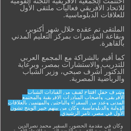
اختتمت الجمعية الافريقية اللجنة القومية
للاتحاد الأفريقي فعاليات ملتقى الأول
للعلاقات الدبلوماسية.
الملتقى تم عقده خلال شهر أكتوبر،
وبقاعة المؤتمرات بمركز التعليم المدني
بالقاهرة.
كما أقيم بالشراكة مع المجمع العربي
للتدريب والاستشارات بمصر، وبرعاية
الدكتور أشرف صبحي، وزير الشباب
والرياضية المصرية.
وشرف حفل افتتاح لفيف من القيادات الشباب
الأفريقي، وأصحاب المبادرات الافريقية والمجتمع
المدني وعدد من السفراء والباحثين والمهتمين بالعلاقات
الدولية والدبلوماسية. وكان من بينهم خبير الوينج تشون
الأول في مصر، تامر الرشيدي.
وكان في مقدمة الحضور، السفير محمد نصرالدين
رئيس الجمعية الافريقية اللجنة القومية للاتحاد الأفريقي،