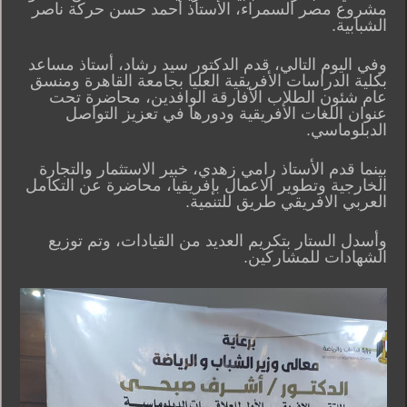
مشروع مصر السمراء، الأستاذ أحمد حسن حركة ناصر
الشبابية.
وفي اليوم التالي، قدم الدكتور سيد رشاد، أستاذ مساعد
بكلية الدراسات الأفريقية العليا بجامعة القاهرة ومنسق
عام شئون الطلاب الأفارقة الوافدين، محاضرة تحت
عنوان اللغات الأفريقية ودورها في تعزيز التواصل
الدبلوماسي.
بينما قدم الأستاذ رامي زهدي، خبير الاستثمار والتجارة
الخارجية وتطوير الاعمال بإفريقيا، محاضرة عن التكامل
العربي الافريقي طريق للتنمية.
وأسدل الستار بتكريم العديد من القيادات، وتم توزيع
الشهادات للمشاركين.