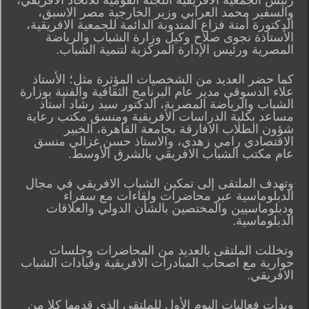
والسفير محمد العرابي وزير الخارجية مصر الاسبق،
الدكتورة أمنة فزاع المندوبة الدائمة للجمعية الافريقية،
الأستاذة نجوى صلاح وكيل وزارة الشباب والرياضة
المصرية ورئيس الإدارة المركزية لتنمية الشباب.
كما حضر العديد من الشخصيات المؤثرة مثل؛ الأستاذ
علاء الدسوقي مدير عام البرنامج الثقافية والفنية بوزارة
الشباب والرياضة المصرية، الدكتور سيد رشاد استاذ
مساعد بكلية الدراسات الأفريقية ومنسق مكتب رعاية
شؤون الطلاب الافارقة بجامعة القاهرة، الخبير
الاقتصادي رامي زهدي، والاستاذ حسن غزالي منسق
عام مكتب الشباب الافريقي بالشرق الأوسط.
وتهدف الملتقى إلى تمكين الشباب الافريقي في مجال
الدبلوماسية عبر محاضرات ولقاءات مع سفراء
ودبلوماسيين والمختصين بالشأن الدولي والعلاقات
الدبلوماسية.
وتخللت الملتقى بالعديد من المحاضرات وجلسات
حوارية مع اصحاب المبادرات الافريقية وقيادات الشباب
الافريقي.
وبدأت فعاليات اليوم الأول للملتقى الذي قدمها كلا من