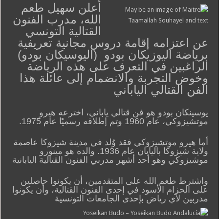
أعلن سهيل طعم
الله، مدرب الفنون
القتالية التونسي
عن اعتزامه إقامة دروس مجانية تعريفية
برياضة اليوزيكان بودو (اليوسيكان بودو)
الراغبين في التعرف على هذه الرياضة
وخوض التجربة والانضمام إلى عائلة هذا
الفن القتالي الياباني
يوسينكان بودو هو فن قتالي ياباني، اخترعه هيرو
موتشيزوكي، عام 1960 وتم إطلاقه رسميًا عام 1975.
أما هيرو موتشيزوكي فقد وُلد في مدينة شيزوكا عاصمة
ولاية شيزوكا باليابان عام 1936. والده هو مينورو
موشيزوكي وهو أحد أشهر مدربي الفنون القتالية اليابانية
واشترط طعم الله على المتقدمين، أن يكونوا حاصلين
على الحزام الأسود في إحدى الفنون القتالية، وأن يكونوا
مدربين لأي رياض بإحدى الجامعات التونسية