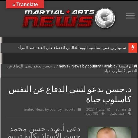
Translate »
سمينار رياضي بمناسبة اليوم العالمي للقضاء على العنف ضد المرأة
الرئيسية
/
arabic
/
News by country
/
news
/
د. حسن يدعو لتبني الدفاع عن
النفس كأسلوب حياة
د. حسن يدعو لتبني الدفاع عن النفس
كأسلوب حياة
admin
يونيو 4, 2022
reports
,
News by country
,
arabic
اضف تعليق
983 زيارة
دعى أ.م.د. حسن محمد
حسن الأستاذ بكلية تربية