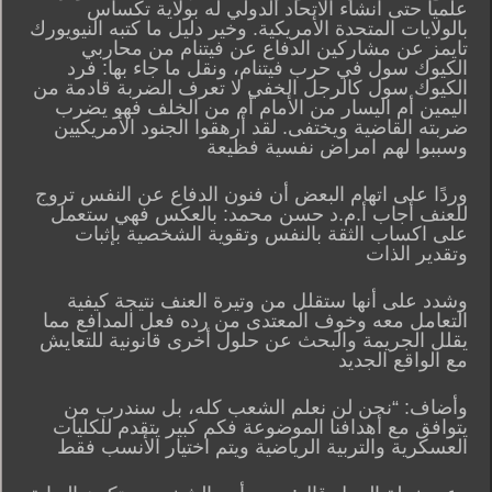
علميا حتى انشاء الاتحاد الدولي له بولاية تكساس
بالولايات المتحدة الأمريكية. وخير دليل ما كتبه النيويورك
تايمز عن مشاركين الدفاع عن فيتنام من محاربي
الكيوك سول في حرب فيتنام، ونقل ما جاء بها: فرد
الكيوك سول كالرجل الخفي لا تعرف الضربة قادمة من
اليمين أم اليسار من الأمام أم من الخلف فهو يضرب
ضربته القاضية ويختفى. لقد أرهقوا الجنود الأمريكيين
وسببوا لهم امراض نفسية فظيعة
وردًا على اتهام البعض أن فنون الدفاع عن النفس تروج
للعنف أجاب أ.م.د حسن محمد: بالعكس فهي ستعمل
على اكساب الثقة بالنفس وتقوية الشخصية بإثبات
وتقدير الذات
وشدد على أنها ستقلل من وتيرة العنف نتيجة كيفية
التعامل معه وخوف المعتدى من رده فعل المدافع مما
يقلل الجريمة والبحث عن حلول أخرى قانونية للتعايش
مع الواقع الجديد
وأضاف: “نحن لن نعلم الشعب كله، بل سندرب من
يتوافق مع أهدافنا الموضوعة فكم كبير يتقدم للكليات
العسكرية والتربية الرياضية ويتم اختيار الأنسب فقط