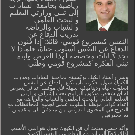
رياضية بجامعة السادات
إلى تبني وزارتي التعليم
والبحث العلمي
والشباب والرياضة
تدريب الدفاع عن
النفس كمشروع قومي، قائلًا: إذا فنون
الدفاع عن النفس أسلوب حياة، فلماذا لا
نجد كيانات مخصصة لهذا الغرض وليتم
تبني الفكرة كمشروع قومي وطني
وشرح أستاذ الكيك بوكسينج بجامعة السادات ومدرب
الكيوك سول، فكرته بأن يكون الدفاع عن النفس
اسلوب حياة وديناميكية سهلة لأي موقف عدائي يتعرض
له أي شخص وتكون البرامج تحت إشراف وزارتي
التعليم العالي والبحث العلمي والشباب والرياضة مع
إعداد كوادر مؤهلة بأسلوب علمي لجميع المحافظات مع
التدرج في المحتوى التدريبي من مبتدئين إلى متقدمين
ثم محترفين
وأكد حسن محمد أن فن الكيوك سول هو الفن الأنسب
لذلك لافتًا إلى أنه فن الدفاع عن النفس الكوري