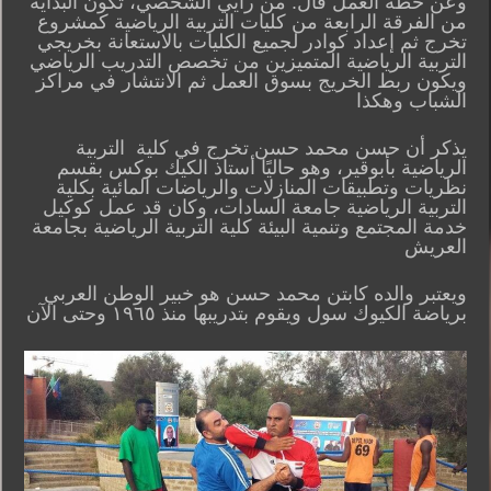
وعن خطة العمل قال: من رأيي الشخصي، تكون البداية
من الفرقة الرابعة من كليات التربية الرياضية كمشروع
تخرج ثم إعداد كوادر لجميع الكليات بالاستعانة بخريجي
التربية الرياضية المتميزين من تخصص التدريب الرياضي
ويكون ربط الخريج بسوق العمل ثم الانتشار في مراكز
الشباب وهكذا
يذكر أن حسن محمد حسن تخرج في كلية التربية
الرياضية بأبوقير، وهو حاليًا أستاذ الكيك بوكس بقسم
نظريات وتطبيقات المنازلات والرياضات المائية بكلية
التربية الرياضية جامعة السادات، وكان قد عمل ‎كوكيل
خدمة المجتمع وتنمية البيئة كلية التربية الرياضية بجامعة
العريش‎
ويعتبر والده كابتن محمد حسن هو خبير الوطن العربي
برياضة الكيوك سول ويقوم بتدريبها منذ ١٩٦٥ وحتى الآن