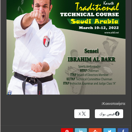
Κοινοποιήστε:
فيس بوك
X