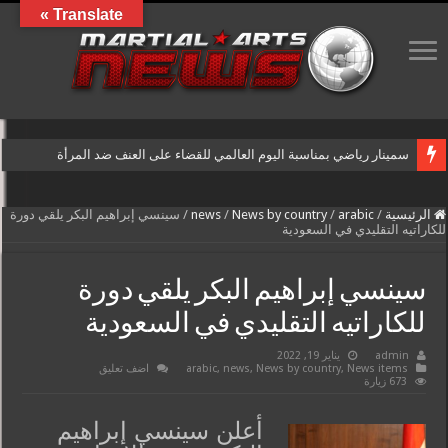
Translate »
سمينار رياضي بمناسبة اليوم العالمي للقضاء على العنف ضد المرأة
الرئيسية
/
arabic
/
News by country
/
news
/
سينسي إبراهيم البكر يلقي دورة
للكاراتيه التقليدي في السعودية
سينسي إبراهيم البكر يلقي دورة
للكاراتيه التقليدي في السعودية
admin
يناير 19, 2022
News items
,
News by country
,
news
,
arabic
اضف تعليق
673 زيارة
أعلن سينسي إبراهيم