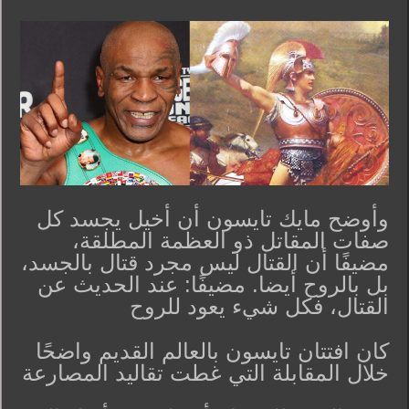
وأوضح مايك تايسون أن أخيل يجسد كل
صفات المقاتل ذو العظمة المطلقة،
مضيفًا أن القتال ليس مجرد قتال بالجسد،
بل بالروح أيضا. مضيفًا: عند الحديث عن
القتال، فكل شيء يعود للروح
كان افتتان تايسون بالعالم القديم واضحًا
خلال المقابلة التي غطت تقاليد المصارعة