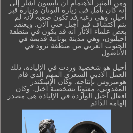
ومن المثير للاهتمام أن تايسون أشار إلى
أنه كان يأمل في زيارة اليونان وزيارة قبر
أخيل، وهي رغبة قد تكون صعبة لأنه لم
يتم إكتشاف قبر أخيل حتى الآن. ويعتقد
بعض علماء الآثار أنه قد يكون في منطقة
أخيليون، وهي مدينة يونانية قديمة في
الجنوب الغربي من منطقة ترود في
الأناضول
أخيل هو شخصية وردت في الإلياذة، ذلك
العمل الأدبي الشعري المهم الذي قام
هوميروس بإنتاجه. وكان الإسكندر
المقدوني، مفتونًا بشخصية أخيل. وكان
أفعال أخيل الواردة في الإلياذة هي مصدر
إلهامه الدائم