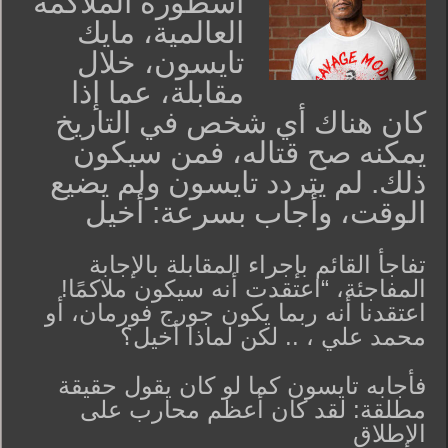
أسطورة الملاكمة
العالمية، مايك
تايسون، خلال
مقابلة، عما إذا
كان هناك أي شخص في التاريخ
يمكنه صح قتاله، فمن سيكون
ذلك. لم يتردد تايسون ولم يضيع
الوقت، وأجاب بسرعة: أخيل
تفاجأ القائم بإجراء المقابلة بالإجابة
المفاجئة، “اعتقدت أنه سيكون ملاكمًا!
اعتقدنا أنه ربما يكون جورج فورمان، أو
محمد علي ، .. لكن لماذا أخيل؟
فأجابه تايسون كما لو كان يقول حقيقة
مطلقة: لقد كان أعظم محارب على
الإطلاق