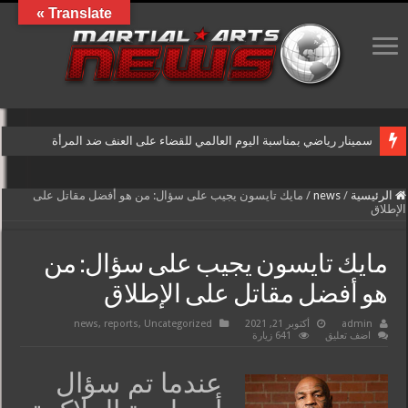
Translate »
سمينار رياضي بمناسبة اليوم العالمي للقضاء على العنف ضد المرأة
الرئيسية
/
news
/
مايك تايسون يجيب على سؤال: من هو أفضل مقاتل على
الإطلاق
مايك تايسون يجيب على سؤال: من
هو أفضل مقاتل على الإطلاق
admin
أكتوبر 21, 2021
Uncategorized
,
reports
,
news
اضف تعليق
641 زيارة
عندما تم سؤال