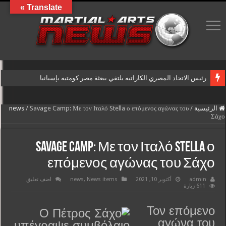
Translate »
رئيس الاتحاد المصري الكاراتيه يلتقي ببعثة مصر كومتيه بإسبانيا
الرئيسية
/
Savage Camp: Με τον Ιταλό Stella ο επόμενος αγώνας του
/
news
Σάχο
Savage Camp: Με τον Ιταλό Stella ο
επόμενος αγώνας του Σάχο
admin
أكتوبر 10, 2021
News items
,
news
اضف تعليق
611 زيارة
Τον επόμενο
αγώνα του