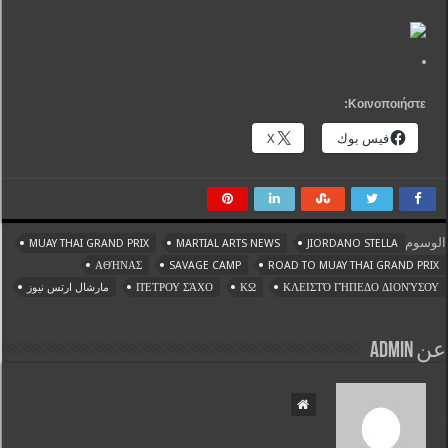
Κοινοποιήστε:
فيس بوك
X
الوسوم
MUAY THAI GRAND PRIX
MARTIAL ARTS NEWS
JIORDANO STELLA
ΑΘΉΝΑΣ
SAVAGE CAMP
ROAD TO MUAY THAI GRAND PRIX
ΚΛΕΙΣΤΌ ΓΉΠΕΔΟ ΔΙΟΝΎΣΟΥ
ΚΩ
ΠΈΤΡΟΥ ΣΆΧΟ
مارشال ارتس نيوز
عن admin