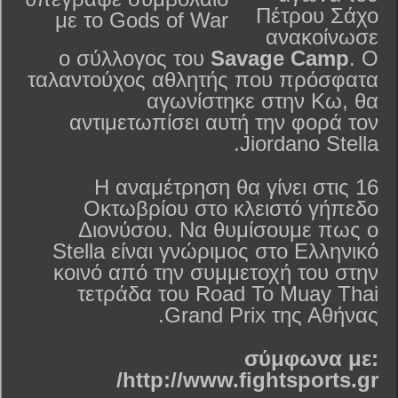
Πέτρου Σάχο
ανακοίνωσε
ο σύλλογος του
Savage Camp
. Ο
ταλαντούχος αθλητής που πρόσφατα
αγωνίστηκε στην Κω, θα
αντιμετωπίσει αυτή την φορά τον
Jiordano Stella.
Η αναμέτρηση θα γίνει στις 16
Οκτωβρίου στο κλειστό γήπεδο
Διονύσου. Να θυμίσουμε πως ο
Stella είναι γνώριμος στο Ελληνικό
κοινό από την συμμετοχή του στην
τετράδα του Road To Muay Thai
Grand Prix της Αθήνας.
σύμφωνα με:
http://www.fightsports.gr/