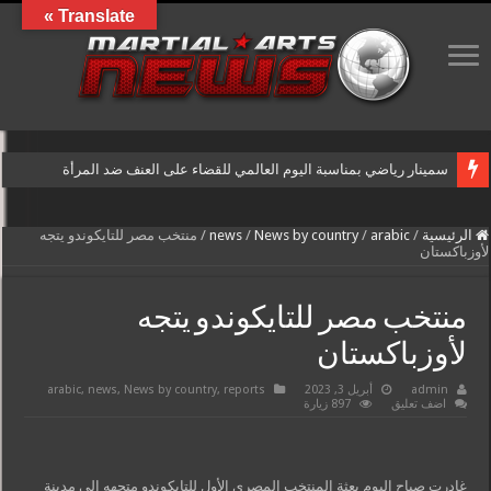
Translate »
سمينار رياضي بمناسبة اليوم العالمي للقضاء على العنف ضد المرأة
الرئيسية
/
arabic
/
News by country
/
news
/
منتخب مصر للتايكوندو يتجه
لأوزباكستان
منتخب مصر للتايكوندو يتجه
لأوزباكستان
admin
أبريل 3, 2023
reports
,
News by country
,
news
,
arabic
اضف تعليق
897 زيارة
غادرت صباح اليوم بعثة المنتخب المصري الأول للتايكوندو متجهه الى مدينة