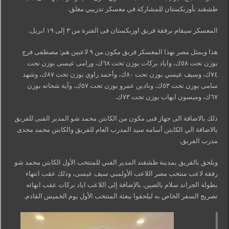
طشقند بأوزبكستان للمشاركة في معسكر تدريبي مغلق.
المعسكر سيقام برفقة فريق اوزبكستان فى الفترة من ٣ إلى ١٩ ابريل.
هذا ويمثل مصر بهذا المعسكر فريق مكون من ٩ لاعبين هم: مصطفى فرج
بوزن تحت ٥٨ك، واياد بركات بوزن تحت ٦٨ك، ورامى عيسى بوزن تحت
٧٤ك، وسيف عيسي بوزن تحت ٨٠ك، وأحمد راوي بوزن تحت ٨٧ك، وشهد
سامى بوزن تحت ٥٣ك، ونادين عمرو بوزن تحت ٥٧ك، وآية شحاته بوزن
٦٧ك، وميسون ايهاب بوزن تحت ٧٣ك.
ذلك بالاضافة الى جهاز فنى مكون من الكابتن محمد شو المدير الفنى للفريق
بالاضافة الي الكابتن أسامه سيد المدرب العام للفريق والكابتن محمد مجدى
مدرب الفريق.
ويلحق بالفريق بمدينة طشقند المدير الفني للمنتخب الأول الكابتن محمد شو
رفقة لاعب منتخب مصر اللاعب الأولمبي سيف عيسى، وذلك عقب انتهاء
بطولة الجراند سلام بالصين. بالإضافة إلى اللاعب اياد بركات عقب انهائه
تصريح السفر الخاص به ليلحقوا ببعثة المنتخب الأول يوم الخميس القادم.