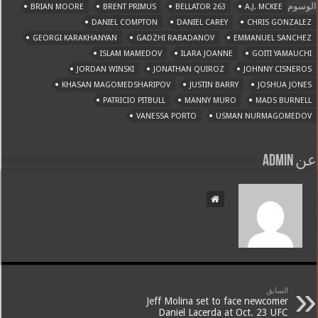
الوسوم
BRIAN MOORE
BRENT PRIMUS
BELLATOR 263
A.J. MCKEE
DANIEL COMPTON
DANIEL CAREY
CHRIS GONZALEZ
GEORGI KARAKHANYAN
GADZHI RABADANOV
EMMANUEL SANCHEZ
ISLAM MAMEDOV
ILARA JOANNE
GOITI YAMAUCHI
JORDAN WINSKI
JONATHAN QUIROZ
JOHNNY CISNEROS
KHASAN MAGOMEDSHARIPOV
JUSTIN BARRY
JOSHUA JONES
PATRICIO PITBULL
MANNY MURO
MADS BURNELL
VANESSA PORTO
USMAN NURMAGOMEDOV
عن admin
السابق
Jeff Molina set to face newcomer
Daniel Lacerda at Oct. 23 UFC